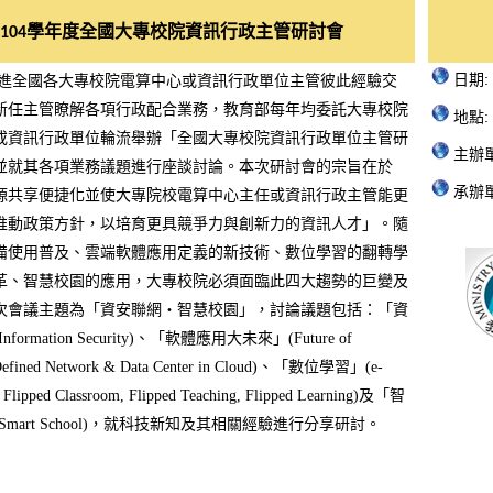
學年度全國大專校院資訊行政主管研討會
104
日期:
進全國各大專校院電算中心或資訊行政單位主管彼此經驗交
新任主管瞭解各項行政配合業務，教育部每年均委託大專校院
地點:
或資訊行政單位輪流舉辦「全國大專校院資訊行政單位主管研
主辦
並就其各項業務議題進行座談討論。本次研討會的宗旨在於
承辦
源共享便捷化並使大專院校電算中心主任或資訊行政主管能更
推動政策方針，以培育更具競爭力與創新力的資訊人才」。隨
備使用普及、雲端軟體應用定義的新技術、數位學習的翻轉學
革、智慧校園的應用，大專校院必須面臨此四大趨勢的巨變及
次會議主題為「資安聯網‧智慧校園」，討論議題包括：「資
formation Security)、「軟體應用大未來」(Future of
 Defined Network & Data Center in Cloud)、「數位學習」(e-
– Flipped Classroom, Flipped Teaching, Flipped Learning)及「智
art School)
，就科技新知及其相關經驗進行分享研討。