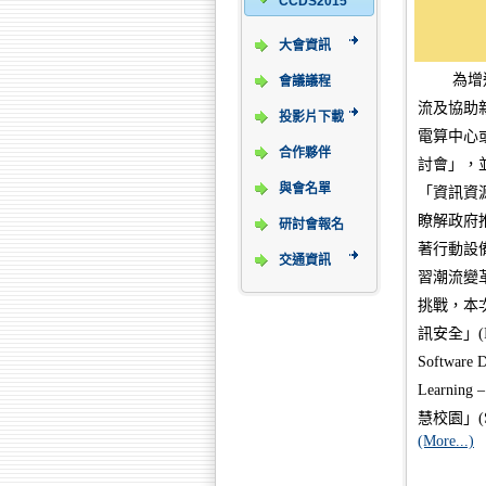
CCDS2015
大會資訊
為增
會議議程
流及協助
投影片下載
電算中心
合作夥伴
討會」，
與會名單
「資訊資
瞭解政府
研討會報名
著行動設
交通資訊
習潮流變
挑戰，本
訊安全」(In
Software
Learning 
慧校園」(Sm
(More...)