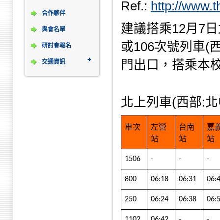
Ref.:
http://www.t
合作夥伴
建議搭乘12月7日北上
與會名單
或106次號列車
研討會報名
門出口，搭乘本
交通資訊
北上列車(西部:北
車次
左營
台南
嘉
站
站
站
1506
-
-
-
800
06:18
06:31
06:
250
06:24
06:38
06:
1102
06:42
-
-