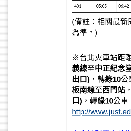
401
05:05
06:42
(備註：相關最
為準。)
※台北火車站距離
義線
至
中正紀念
出口)
，轉
綠10
公
板南線
至
西門站
口)
，轉
綠10
公車
http://www.just.